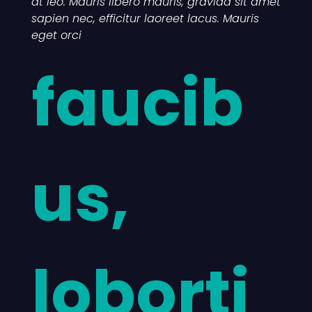
at leo. Mauris libero mauris, gravida sit amet
sapien nec, efficitur laoreet lacus. Mauris
eget orci
faucib
us,
loborti