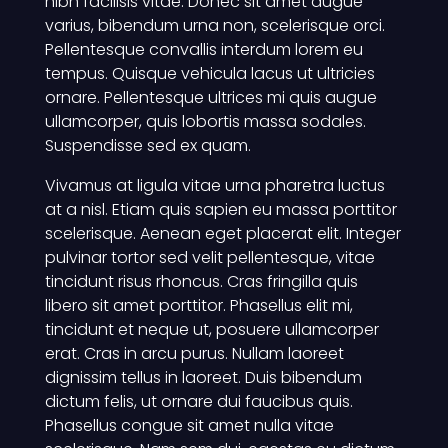
nibh facilisis vitae. Donec sit amet augue
varius, bibendum urna non, scelerisque orci.
Pellentesque convallis interdum lorem eu
tempus. Quisque vehicula lacus ut ultricies
ornare. Pellentesque ultrices mi quis augue
ullamcorper, quis lobortis massa sodales.
Suspendisse sed ex quam.
Vivamus at ligula vitae urna pharetra luctus
at a nisl. Etiam quis sapien eu massa porttitor
scelerisque. Aenean eget placerat elit. Integer
pulvinar tortor sed velit pellentesque, vitae
tincidunt risus rhoncus. Cras fringilla quis
libero sit amet porttitor. Phasellus elit mi,
tincidunt et neque ut, posuere ullamcorper
erat. Cras in arcu purus. Nullam laoreet
dignissim tellus in laoreet. Duis bibendum
dictum felis, ut ornare dui faucibus quis.
Phasellus congue sit amet nulla vitae