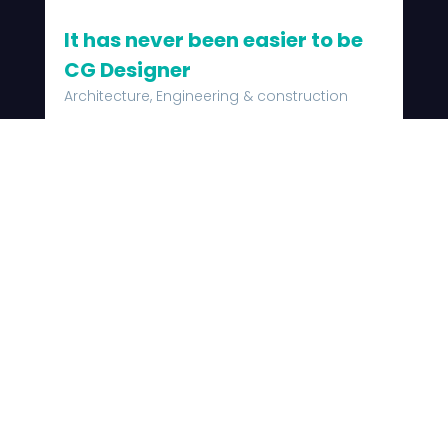
It has never been easier to be
CG Designer
Architecture, Engineering & construction
Lorem ipsum dolor sit amet,
consectetur adipiscing elit. Sed augue
felis, varius nec mattis eu,...
read more
Edward Tutte