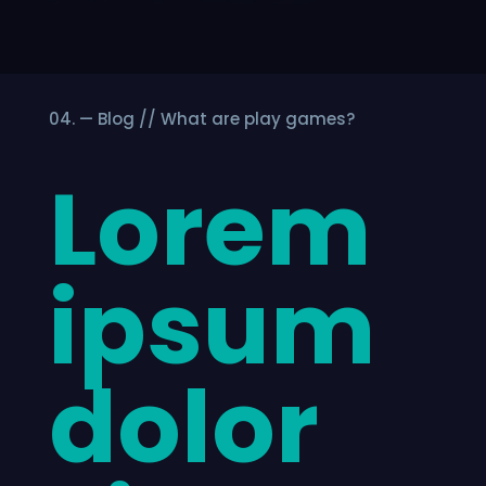
04. — Blog // What are play games?
Lorem
ipsum
dolor